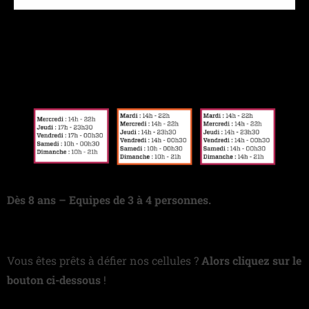
NOS HORAIRES
Dès 8 ans – Equipes de 3 à 4 personnes.
Vous êtes prêts à défier nos cellules ?
Alors cliquez sur le
bouton ci-dessous
!