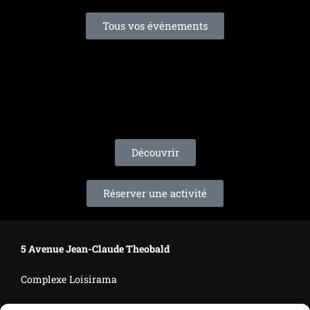
Tous vos événements
QUIZ MUSICAL &
KARAOKÉ
Découvrir
Réserver une activité
5 Avenue Jean-Claude Theobald
Complexe Loisirama
57160 Moulins-lès-Metz